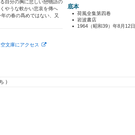
る自分の胸に悲しい戀物語の
底本
くやうな軟かい悲哀を傳へ
荷風全集第四卷
今年の春の爲めではない、又
岩波書店
1964（昭和39）年8月12
青空文庫にアクセス
きち）