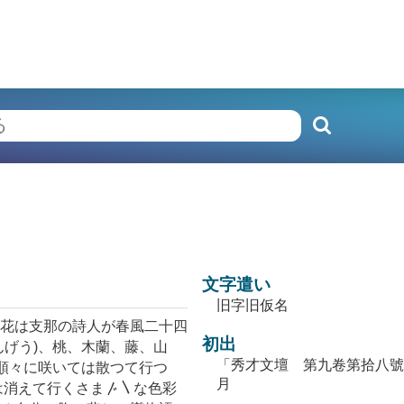
文字遣い
旧字旧仮名
花は支那の詩人が春風二十四
初出
んげう)、桃、木蘭、藤、山
「秀才文壇 第九卷第拾八號（
と順々に咲いては散つて行つ
月
は消えて行くさま〴〵な色彩