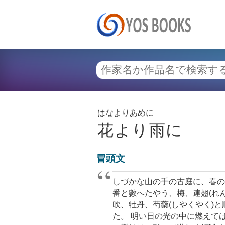
はなよりあめに
花より雨に
冒頭文
しづかな山の手の古庭に、春の
番と數へたやう、梅、連翹(れ
吹、牡丹、芍藥(しやくやく)
た。 明い日の光の中に燃えて