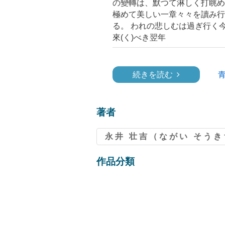
の變轉は、默つて淋しく打眺め
極めて美しい一章々々を讀み行
る。 われの悲しむは過ぎ行く
來(く)べき翌年
続きを読む
著者
永井 壮吉（ながい そう
作品分類