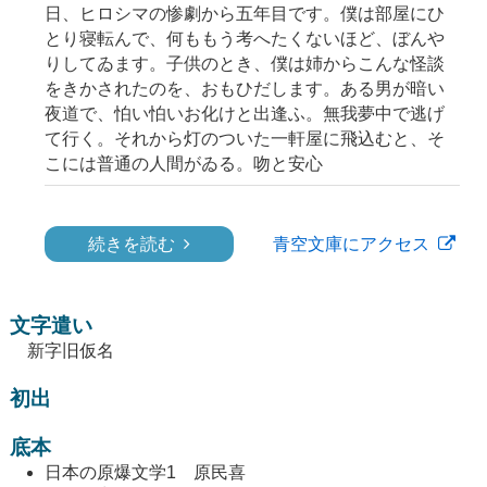
日、ヒロシマの惨劇から五年目です。僕は部屋にひ
とり寝転んで、何ももう考へたくないほど、ぼんや
りしてゐます。子供のとき、僕は姉からこんな怪談
をきかされたのを、おもひだします。ある男が暗い
夜道で、怕い怕いお化けと出逢ふ。無我夢中で逃げ
て行く。それから灯のついた一軒屋に飛込むと、そ
こには普通の人間がゐる。吻と安心
続きを読む
青空文庫にアクセス
文字遣い
新字旧仮名
初出
底本
日本の原爆文学1 原民喜