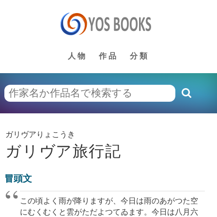
人物
作品
分類
ガリヴアりょこうき
ガリヴア旅行記
冒頭文
この頃よく雨が降りますが、今日は雨のあがつた空
にむくむくと雲がただよつてゐます。今日は八月六