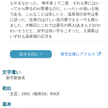
もやまなかった。 毎年多くて二度、それも寒にはい
ってから降るのが普通なのだ。いったいが温い土地
である。こんなことは珍しいと、温泉宿の女中は客
に語った。往来のはげしい流川通でさえ一寸も積り
ました。大晦日にこれでは露天の商人(あきんど)がか
わいそうだと、女中は赤い手をこすった。入湯客は
いずれも温泉場の正月を
続きを読む
青空文庫にアクセス
文字遣い
新字新仮名
初出
「文芸」1941（昭和16）年6月
底本