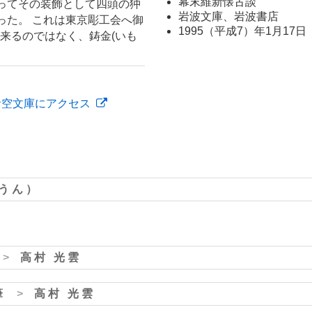
幕末維新懐古談
あってその装飾として四頭の狆
岩波文庫、岩波書店
った。 これは東京彫工会へ御
1995（平成7）年1月17日
来るのではなく、鋳金(いも
青空文庫にアクセス
ううん）
>
高村 光雲
筆
>
高村 光雲