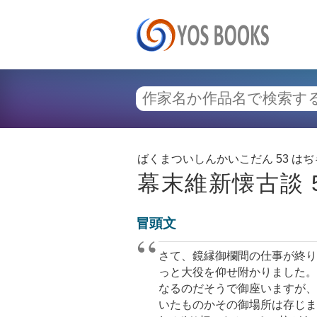
ばくまついしんかいこだん 53 は
幕末維新懐古談 
冒頭文
さて、鏡縁御欄間の仕事が終り
っと大役を仰せ附かりました。
なるのだそうで御座いますが、
いたものかその御場所は存じま