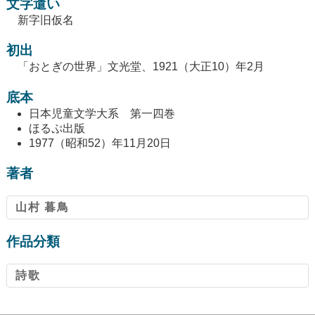
文字遣い
新字旧仮名
初出
「おとぎの世界」文光堂、1921（大正10）年2月
底本
日本児童文学大系 第一四巻
ほるぷ出版
1977（昭和52）年11月20日
著者
山村 暮鳥
作品分類
詩歌