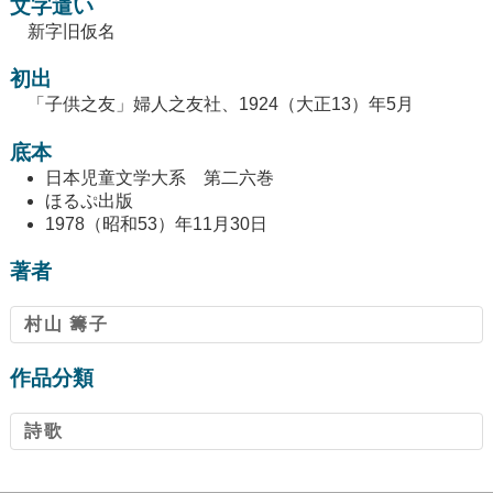
文字遣い
新字旧仮名
初出
「子供之友」婦人之友社、1924（大正13）年5月
底本
日本児童文学大系 第二六巻
ほるぷ出版
1978（昭和53）年11月30日
著者
村山 籌子
作品分類
詩歌