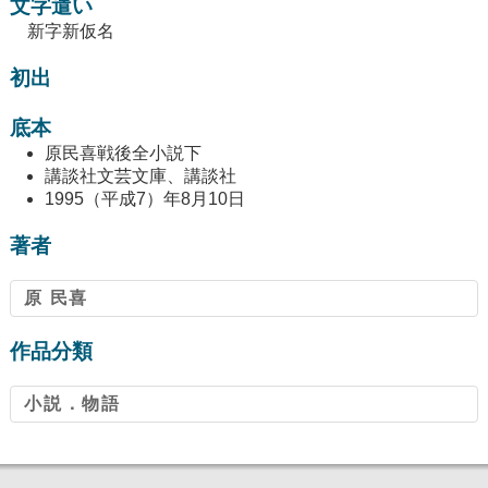
文字遣い
新字新仮名
初出
底本
原民喜戦後全小説下
講談社文芸文庫、講談社
1995（平成7）年8月10日
著者
原 民喜
作品分類
小説．物語