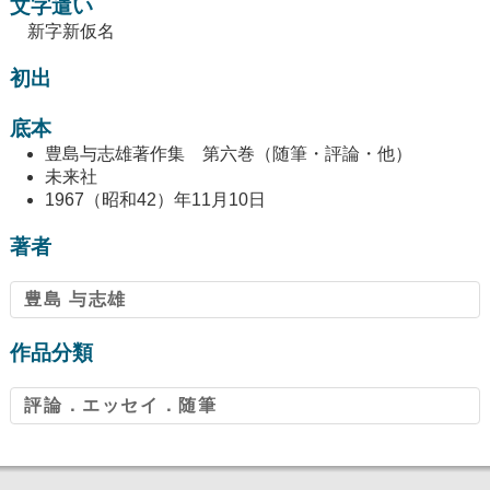
文字遣い
新字新仮名
初出
底本
豊島与志雄著作集 第六巻（随筆・評論・他）
未来社
1967（昭和42）年11月10日
著者
豊島 与志雄
作品分類
評論．エッセイ．随筆