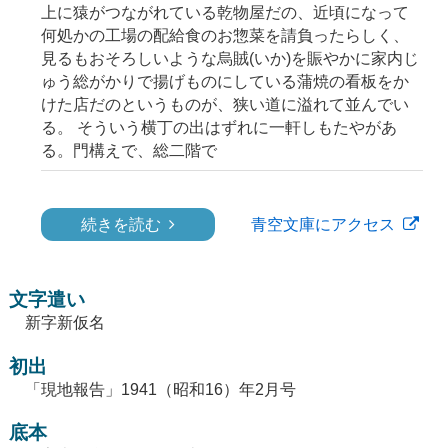
上に猿がつながれている乾物屋だの、近頃になって
何処かの工場の配給食のお惣菜を請負ったらしく、
見るもおそろしいような烏賊(いか)を賑やかに家内じ
ゅう総がかりで揚げものにしている蒲焼の看板をか
けた店だのというものが、狭い道に溢れて並んでい
る。 そういう横丁の出はずれに一軒しもたやがあ
る。門構えで、総二階で
続きを読む
青空文庫にアクセス
文字遣い
新字新仮名
初出
「現地報告」1941（昭和16）年2月号
底本