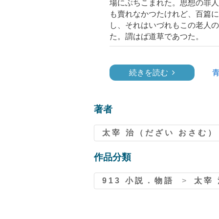
場にぶちこまれた。思想の罪人
も賣れなかつたけれど、百篇に
し、それはいづれもこの老人の
た。謂はば道草であつた。
続きを読む
著者
太宰 治（だざい おさむ）
作品分類
913 小説．物語
>
太宰 