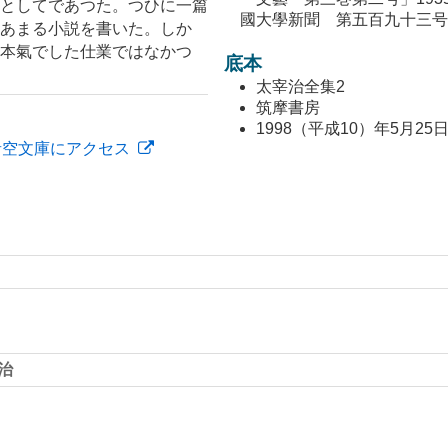
としてであつた。つひに一篇
國大學新聞 第五百九十三号」
あまる小説を書いた。しか
本氣でした仕業ではなかつ
底本
太宰治全集2
筑摩書房
1998（平成10）年5月25
青空文庫にアクセス
治