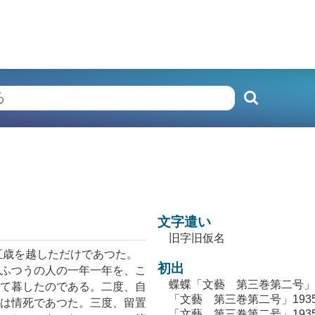
文字遣い
旧字旧仮名
五歳を越しただけであつた。
初出
ふつうの人の一年一年を、こ
蝶蝶「文藝 第三巻第二号」19
て暮したのである。二度、自
「文藝 第三巻第二号」1935
は情死であつた。三度、留置
「文藝 第三巻第二号」1935