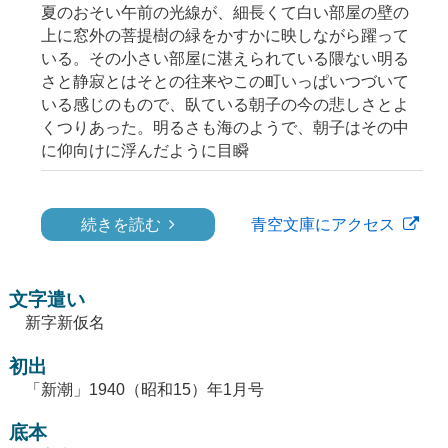
夏のおそい午前の光線が、細長くて白い部屋の壁の
上に窓外の菩提樹の緑をかすかに映しながら躍って
いる。その小さい部屋に湛えられている隈ない明る
さと静寂とはそとの往来やこの町いっぱいつづいて
いる感じのもので、臥ている朝子の今の悲しさとよ
くつりあった。明るさも海のようで、朝子はその中
に仰向けに浮んだように目瞬
続きを読む
青空文庫にアクセス
文字遣い
新字新仮名
初出
「新潮」1940（昭和15）年1月号
底本