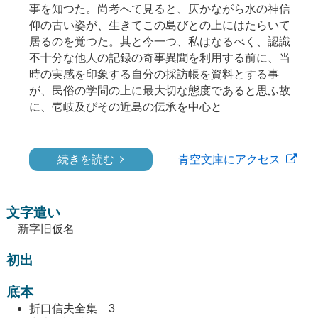
事を知つた。尚考へて見ると、仄かながら水の神信
仰の古い姿が、生きてこの島びとの上にはたらいて
居るのを覚つた。其と今一つ、私はなるべく、認識
不十分な他人の記録の奇事異聞を利用する前に、当
時の実感を印象する自分の採訪帳を資料とする事
が、民俗の学問の上に最大切な態度であると思ふ故
に、壱岐及びその近島の伝承を中心と
続きを読む
青空文庫にアクセス
文字遣い
新字旧仮名
初出
底本
折口信夫全集 3