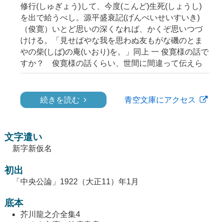
修行(しゅぎょう)して、今度(こんど)生死(しょうし)
を出で給うべし。源平盛衰記(げんぺいせいすいき)
（俊寛）いとど思いの深くなれば、かくぞ思いつづ
けける。「見せばやな我を思わぬ友もがな磯のとま
やの柴(しば)の庵(いおり)を。」同上 一 俊寛様の話で
すか？ 俊寛様の話くらい、世間に間違って伝えら
続きを読む
青空文庫にアクセス
文字遣い
新字新仮名
初出
「中央公論」1922（大正11）年1月
底本
芥川龍之介全集4