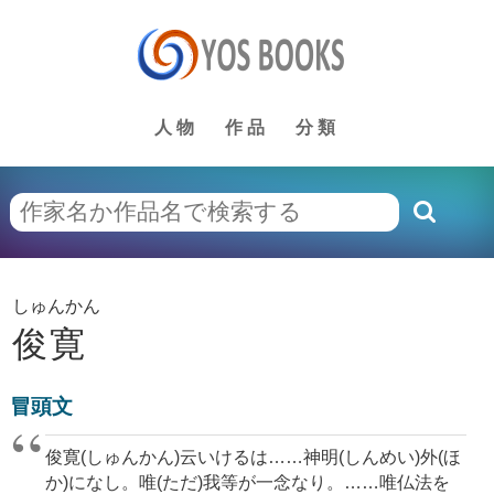
人物
作品
分類
しゅんかん
俊寛
冒頭文
俊寛(しゅんかん)云いけるは……神明(しんめい)外(ほ
か)になし。唯(ただ)我等が一念なり。……唯仏法を