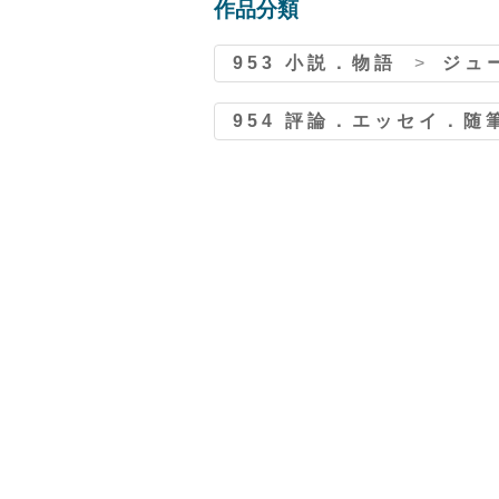
作品分類
953 小説．物語
>
ジュー
954 評論．エッセイ．随